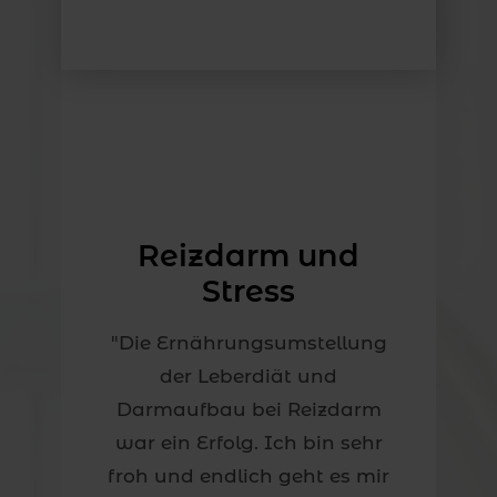
war es, den Blutdruck zu senken, die
große Fortschritte: Sein Blutdruck sank
emotional und physisch komplett
Bluthochdruck und Insulinresistenz.
Hüftschmerzen zu lindern und die
Reizdarm und
um 10–15 Messpunkte, er verlor über 14
Stress
verändert – für sich und ihr Kind.
"Die Ernährungsumstellung
Stress führte zu einer Gewichtszunahme,
der Leberdiät und
Insulinresistenz zu verbessern. Zusätzlich
Darmaufbau bei Reizdarm
war ein Erfolg. Ich bin sehr
kg und die Hüftschmerzen verschwanden
froh und endlich geht es mir