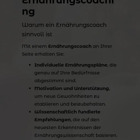
Ernährungscoachi
ng
Warum ein Ernährungscoach
Lösung ging jedoch weiter über
sinnvoll ist
Mit einem
Ernährungscoach
an Ihrer
Ernährung.
Seite erhalten Sie:
Individuelle Ernährungspläne
, die
genau auf Ihre Bedürfnisse
abgestimmt sind.
Fettsäuren, Ballaststoffe und weitere
Motivation und Unterstützung
,
um neue Gewohnheiten zu
etablieren und beizubehalten.
Wissenschaftlich fundierte
Empfehlungen
, die auf den
neuesten Erkenntnissen der
Details wurden ausgearbeitet und Ihr
Ernährungswissenschaft basieren.