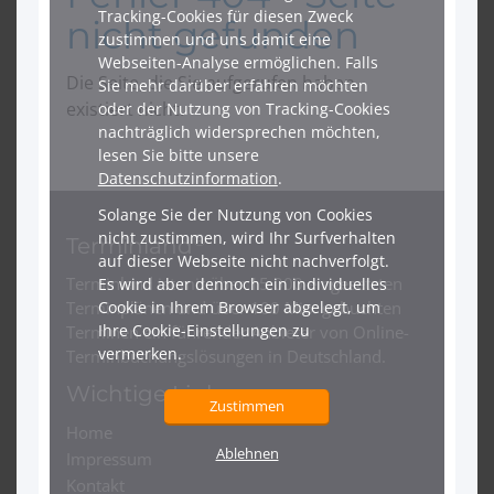
leichteren Lebensstrukturen.
Ernährungsberatung zielt auf gesunde Lebensweise ab,
mit Verlust von Heißhunger, Organverfettung wie einer
Fettleber, Bluthochdruck, Diabetes mellitus, Reizdarm
bei umfangreichen Gewichtsreduktionen.
Durch die nachhaltige Zusammenarbeit lernen, wie
Ernährungs-, Aktivitäts-Gewohnheiten und
Glaubenssätze neu sortiert werden und die nachhaltige
Beziehung zum Essen sich aufbaut.