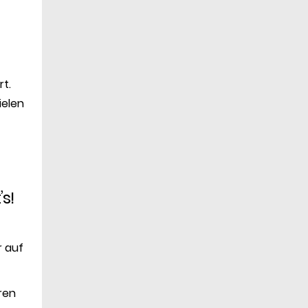
rt.
ielen
s!
r auf
ren